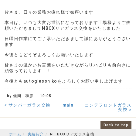
皆さま、日々の業務お疲れ様で御座います
本日は、いつも大変お世話になっております工場様よりご依
頼いただきましてNBOXリアガラス交換をいたしました
日曜日作業にてご了承いただきまして誠にありがとうござい
ます
今後ともどうぞよろしくお願いいたします
皆さまの温かいお言葉をいただきながらリハビリも前向きに
頑張っております！！
今後ともautoglasshikoをよろしくお願い申し上げます
by
儀間 和彦
10:05
«
サンバーガラス交換
main
コンテフロントガラス
交換
»
Back to top
ホーム
実績紹介
N BOXリアガラス交換