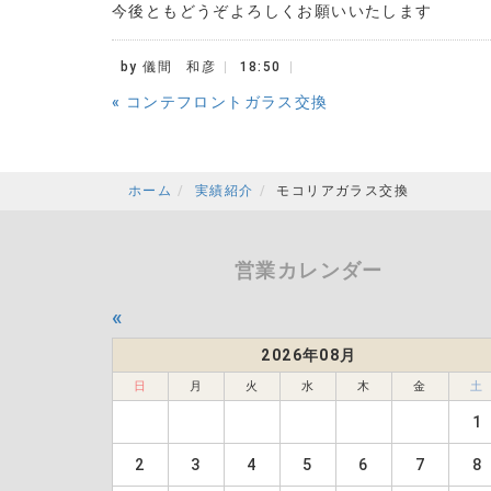
今後ともどうぞよろしくお願いいたします
by
儀間 和彦
18:50
«
コンテフロントガラス交換
ホーム
実績紹介
モコリアガラス交換
営業カレンダー
«
2026年08月
日
月
火
水
木
金
土
1
2
3
4
5
6
7
8